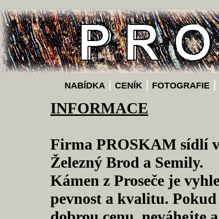
|
|
NABÍDKA
CENÍK
FOTOGRAFIE
INFORMACE
Firma PROSKAM sídlí ve 
Železný Brod a Semily.
Kámen z Proseče je vyhle
pevnost a kvalitu. Pokud
dobrou cenu, neváhejte a