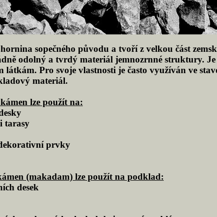
je hornina sopečného původu a tvoří z velkou část zems
dně odolný a tvrdý materiál jemnozrnné struktury. Je
látkám. Pro svoje vlastnosti je často využíván ve stav
kladový materiál.
kámen lze použít na:
 desky
i tarasy
dekorativní prvky
kámen (makadam) lze použít na podklad:
ních desek