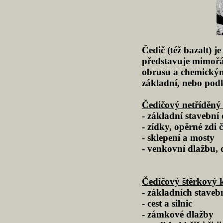
Čedič (též bazalt) 
představuje mimořá
obrusu a chemickým 
základní, nebo pod
Čedičový netříděný 
- základní stavební
- zídky, opěrné zdi č
- sklepení a mosty
- venkovní dlažbu, 
Čedičový štěrkový 
- základních staveb
- cest a silnic
- zámkové dlažby