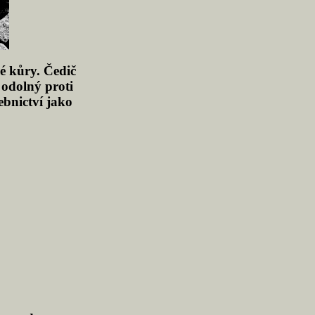
ké kůry. Čedič
 odolný proti
ebnictví jako